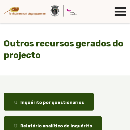
Passar
Logo
para
o
conteúdo
principal
Outros recursos gerados do
projecto
Documento
Inquérito por questionários
Documento
Relatório analítico do inquérito