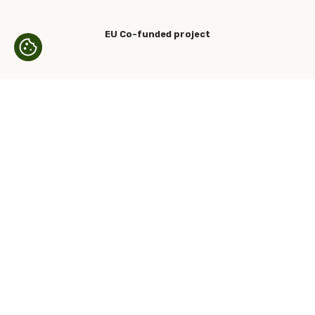
EU Co-funded project
© 2026 - All rights reserved
Privacy Policy
Projects co-financed by UE
Powered by